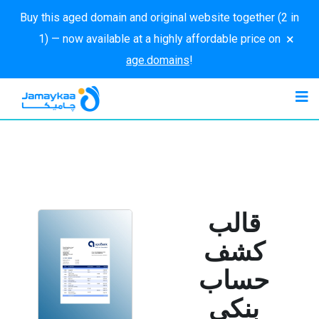
Buy this aged domain and original website together (2 in
×
1) — now available at a highly affordable price on
age.domains
!
قالب
كشف
حساب
بنكي