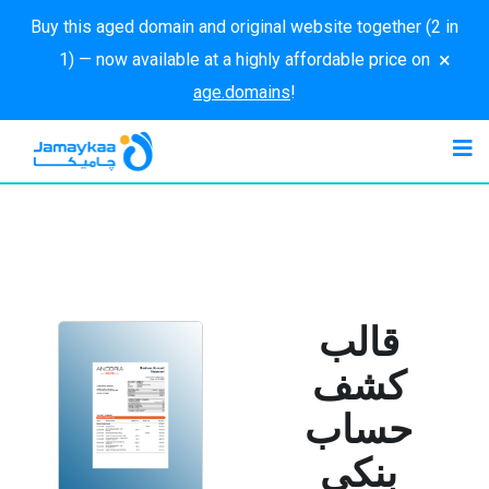
Buy this aged domain and original website together (2 in
×
1) — now available at a highly affordable price on
age.domains
!
قالب
كشف
حساب
بنكي