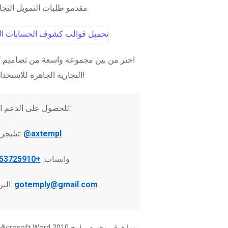
مقدمو طلبات التمويل التج
اختر من بين مجموعة واسعة من تصاميم ك
التجارية الجاهزة للاستخدام الفوري!
للحصول على الدعم الفني:
@axtempl
تيليجرام:
واتساب:
+37253725910
gotemply@gmail.com
البريد الإلكتروني: