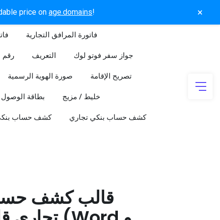
×
rdable price on
age.domains
!
فاتورة المرافق التجارية
فات
جواز سفر فوتو لوك
التعريف
رقم ا
تصريح الإقامة
صورة الهوية الرسمية
خليط / مزيج
بطاقة الوصول
كشف حساب بنكي تجاري
كشف حساب بنك
قالب كشف حسا
تجاري قابل 