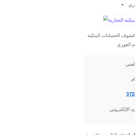
اري
شوف الحسابات البنكية
ملاحظة: القالب متوافق مع Microsoft Word 2010 وما فوق، وجميع برامج