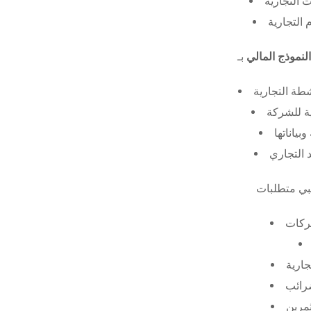
 التجارية
 التجارية
النموذج المالي
طة التجارية
ة للشركة
ياناتها
 التجاري
ركات
جارية
ضرائب
ثمرين