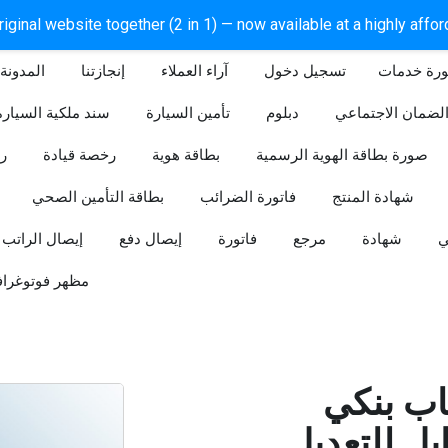
iginal website together (2 in 1) — now available at a highly affo
ورة خدمات
آراء العملاء
إنجازتنا
المدونة
لضمان الاجتماعي
دبلوم
تأمين السيارة
سند ملكية السيارة
صورة بطاقة الهوية الرسمية
بطاقة هوية
رخصة قيادة
ر
شهادة المنتج
فاتورة الضرائب
بطاقة التأمين الصحي
ي
شهادة
مرجع
فاتورة
إيصال دفع
إيصال الراتب
مظهر فوتوغراف
ب بنكي
للتعديل (Word و