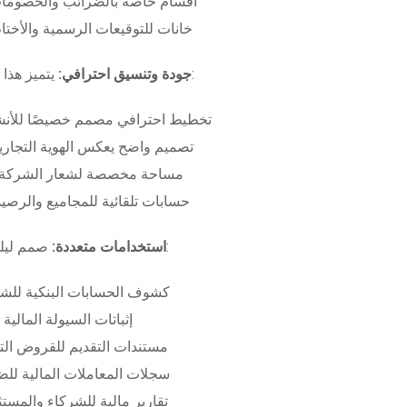
أقسام خاصة بالضرائب والخصومات
خانات للتوقيعات الرسمية والأختام
بـ:
جودة وتنسيق احترافي:
يتميز هذا
تخطيط احترافي مصمم خصيصًا للأنش
تصميم واضح يعكس الهوية التجاري
مساحة مخصصة لشعار الشركة وب
حسابات تلقائية للمجاميع والرصيد
صمم ليلبي متطلبات:
استخدامات متعددة:
كشوف الحسابات البنكية للش
إثباتات السيولة المالية
مستندات التقديم للقروض الت
سجلات المعاملات المالية لل
تقارير مالية للشركاء والمست