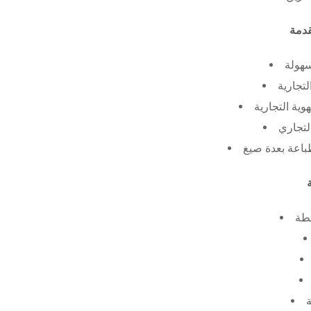
سهولة
لتجارية
ية التجارية
لتجاري
طة
ة