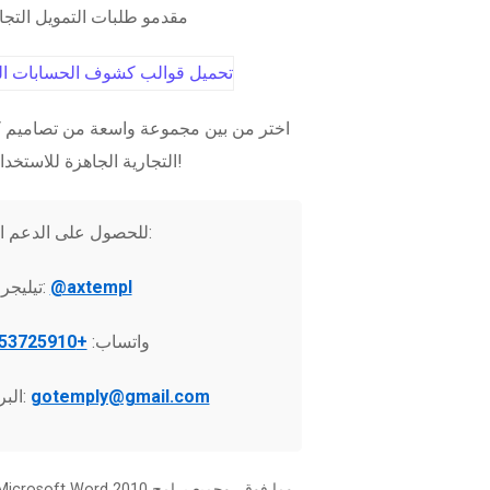
مقدمو طلبات التمويل التج
اختر من بين مجموعة واسعة من تصاميم ك
التجارية الجاهزة للاستخدام الفوري!
للحصول على الدعم الفني:
@axtempl
تيليجرام:
واتساب:
+37253725910
gotemply@gmail.com
البريد الإلكتروني: