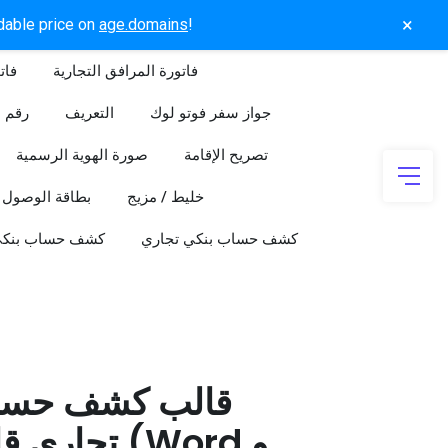
×
rdable price on
age.domains
!
فاتورة المرافق التجارية
فات
جواز سفر فوتو لوك
التعريف
رقم ا
تصريح الإقامة
صورة الهوية الرسمية
خليط / مزيج
بطاقة الوصول
كشف حساب بنكي تجاري
كشف حساب بنك
قالب كشف حسا
تجاري قابل 