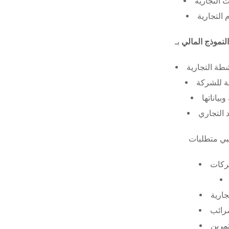
 التجارية
 التجارية
النموذج المالي
طة التجارية
ة للشركة
ياناتها
 التجاري
ركات
جارية
ضرائب
ثمرين