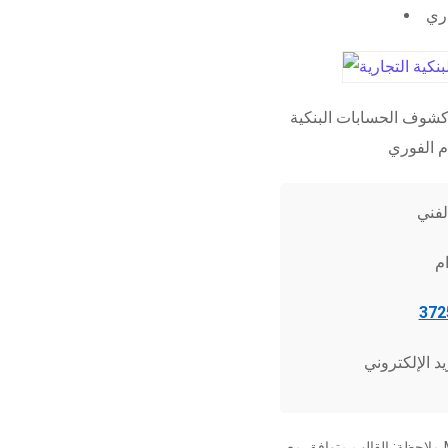
اري
شوف الحسابات البنكية
ملاحظة: القالب متوافق مع Microsoft Word 2010 وما فوق، وجميع برامج