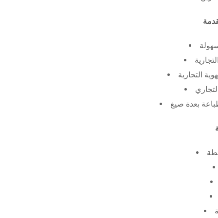
سهولة
لتجارية
ية التجارية
لتجاري
طة
ة