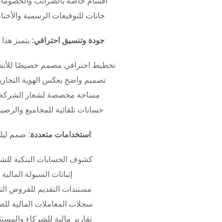
أقسام خاصة بالضرائب والخصومات
خانات للتوقيعات الرسمية والأختام
بـ:
جودة وتنسيق احترافي:
يتميز هذا
تخطيط احترافي مصمم خصيصًا للأنش
تصميم واضح يعكس الهوية التجاري
مساحة مخصصة لشعار الشركة وب
حسابات تلقائية للمجاميع والرصيد
صمم ليلبي متطلبات:
استخدامات متعددة:
كشوف الحسابات البنكية للش
إثباتات السيولة المالية
مستندات التقديم للقروض الت
سجلات المعاملات المالية لل
تقارير مالية للشركاء والمست