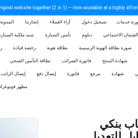
iginal website together (2 in 1) — now available at a highly affo
ورة خدمات
آراء العملاء
إنجازتنا
المدونة
لضمان الاجتماعي
دبلوم
تأمين السيارة
سند ملكية السيارة
صورة بطاقة الهوية الرسمية
بطاقة هوية
رخصة قيادة
ر
شهادة المنتج
فاتورة الضرائب
بطاقة التأمين الصحي
ي
شهادة
مرجع
فاتورة
إيصال دفع
إيصال الراتب
مظهر فوتوغراف
ب بنكي
للتعديل (Word و