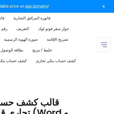
×
rdable price on
age.domains
!
فاتورة المرافق التجارية
فات
جواز سفر فوتو لوك
التعريف
رقم ا
تصريح الإقامة
صورة الهوية الرسمية
خليط / مزيج
بطاقة الوصول
كشف حساب بنكي تجاري
كشف حساب بنك
قالب كشف حسا
تجاري قابل 