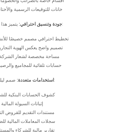
أقسام خاصة بالضرائب والخصومات
خانات للتوقيعات الرسمية والأختام
بـ:
جودة وتنسيق احترافي:
يتميز هذا
تخطيط احترافي مصمم خصيصًا للأنش
تصميم واضح يعكس الهوية التجاري
مساحة مخصصة لشعار الشركة وب
حسابات تلقائية للمجاميع والرصيد
صمم ليلبي متطلبات:
استخدامات متعددة:
كشوف الحسابات البنكية للش
إثباتات السيولة المالية
مستندات التقديم للقروض الت
سجلات المعاملات المالية لل
تقارير مالية للشركاء والمست