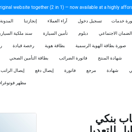
iginal website together (2 in 1) — now available at a highly affo
ورة خدمات
آراء العملاء
إنجازتنا
المدونة
لضمان الاجتماعي
دبلوم
تأمين السيارة
سند ملكية السيارة
صورة بطاقة الهوية الرسمية
بطاقة هوية
رخصة قيادة
ر
شهادة المنتج
فاتورة الضرائب
بطاقة التأمين الصحي
ي
شهادة
مرجع
فاتورة
إيصال دفع
إيصال الراتب
مظهر فوتوغراف
ب بنكي
للتعديل (Word و