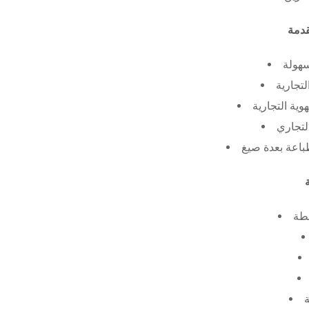
سهولة
لتجارية
ية التجارية
لتجاري
طة
ة