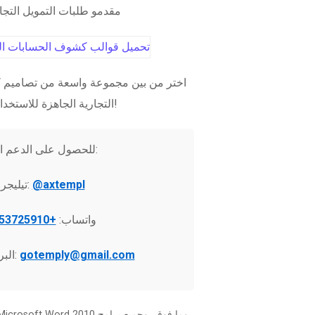
مقدمو طلبات التمويل التج
اختر من بين مجموعة واسعة من تصاميم ك
التجارية الجاهزة للاستخدام الفوري!
للحصول على الدعم الفني:
@axtempl
تيليجرام:
واتساب:
+37253725910
gotemply@gmail.com
البريد الإلكتروني: