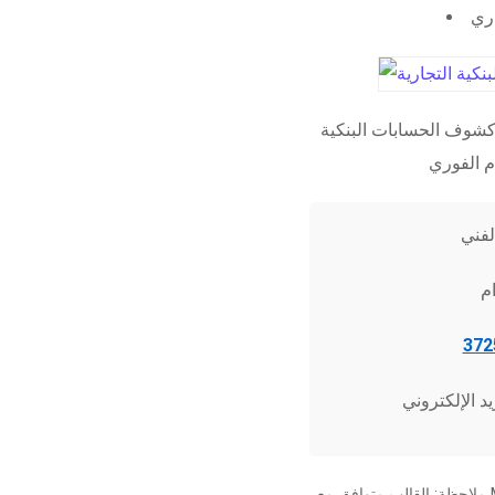
اري
شوف الحسابات البنكية
ملاحظة: القالب متوافق مع Microsoft Word 2010 وما فوق، وجميع برامج