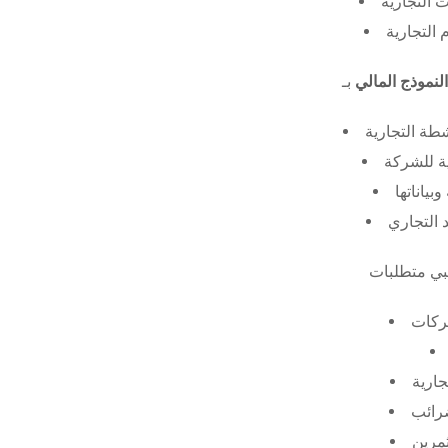
 التجارية
 التجارية
النموذج المالي
طة التجارية
ة للشركة
ياناتها
 التجاري
ركات
جارية
ضرائب
ثمرين