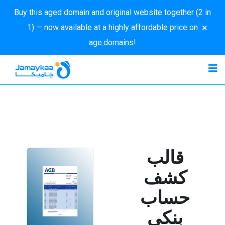
Buy this aged domain and original website together (2 in
×
1) — now available at a highly affordable price on
age.domains
!
قالب
كشف
حساب
بنكي