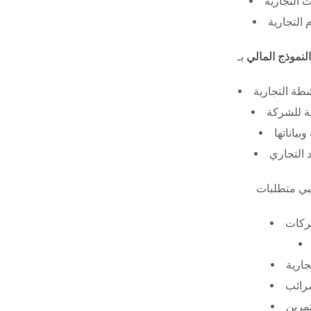
 التجارية
 التجارية
النموذج المالي
طة التجارية
ة للشركة
ياناتها
 التجاري
ركات
جارية
ضرائب
ثمرين