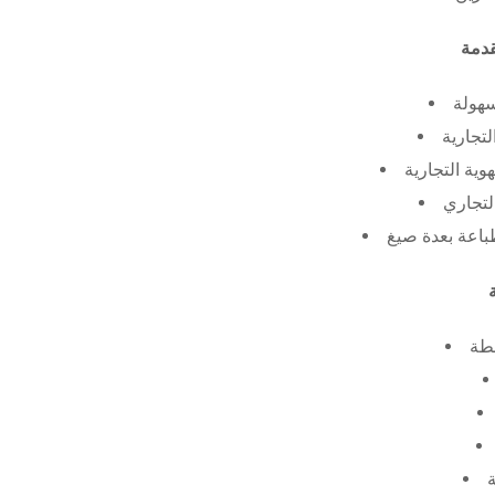
سهولة
لتجارية
ية التجارية
لتجاري
طة
ة