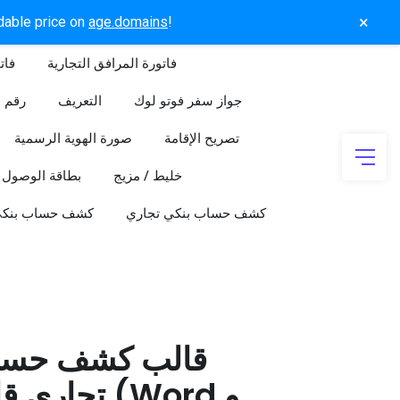
×
rdable price on
age.domains
!
فاتورة المرافق التجارية
فات
جواز سفر فوتو لوك
التعريف
رقم ا
تصريح الإقامة
صورة الهوية الرسمية
خليط / مزيج
بطاقة الوصول
كشف حساب بنكي تجاري
كشف حساب بنك
قالب كشف حسا
تجاري قابل 