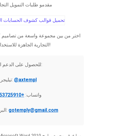
مقدمو طلبات التمويل التج
اختر من بين مجموعة واسعة من تصاميم ك
التجارية الجاهزة للاستخدام الفوري!
للحصول على الدعم الفني:
@axtempl
تيليجرام:
واتساب:
+37253725910
gotemply@gmail.com
البريد الإلكتروني: