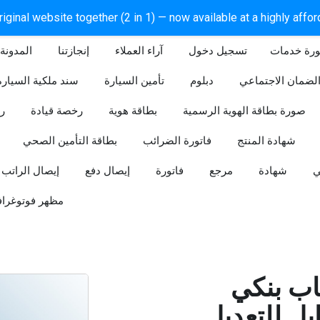
iginal website together (2 in 1) — now available at a highly affo
ورة خدمات
آراء العملاء
إنجازتنا
المدونة
لضمان الاجتماعي
دبلوم
تأمين السيارة
سند ملكية السيارة
صورة بطاقة الهوية الرسمية
بطاقة هوية
رخصة قيادة
ر
شهادة المنتج
فاتورة الضرائب
بطاقة التأمين الصحي
ي
شهادة
مرجع
فاتورة
إيصال دفع
إيصال الراتب
مظهر فوتوغراف
ب بنكي
للتعديل (Word و