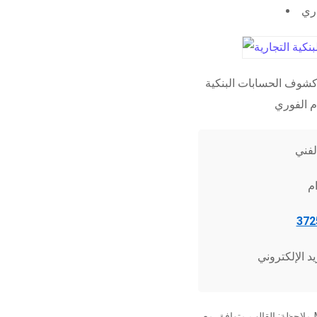
اري
شوف الحسابات البنكية
ملاحظة: القالب متوافق مع Microsoft Word 2010 وما فوق، وجميع برامج