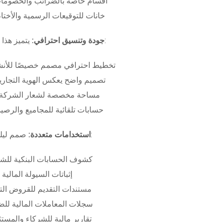
أقسام خاصة بالضرائب والخصومات
خانات للتوقيعات الرسمية والأختام
بـ:
جودة وتنسيق احترافي:
يتميز هذا
تخطيط احترافي مصمم خصيصًا للأنش
تصميم واضح يعكس الهوية التجاري
مساحة مخصصة لشعار الشركة وب
حسابات تلقائية للمجاميع والرصيد
صمم ليلبي متطلبات:
استخدامات متعددة:
كشوف الحسابات البنكية للش
إثباتات السيولة المالية
مستندات التقديم للقروض الت
سجلات المعاملات المالية لل
تقارير مالية للشركاء والمست