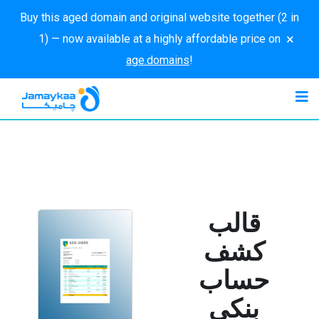
Buy this aged domain and original website together (2 in
×
1) — now available at a highly affordable price on
age.domains
!
قالب
كشف
حساب
بنكي