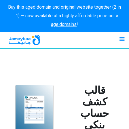
Buy this aged domain and original website together (2 in
×
1) — now available at a highly affordable price on
age.domains
!
قالب
كشف
حساب
بنكي